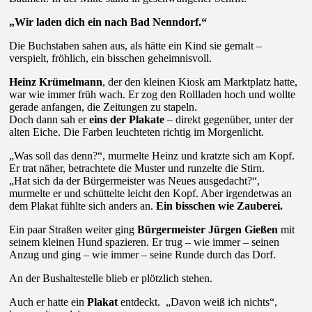
„Wir laden dich ein nach Bad Nenndorf.“
Die Buchstaben sahen aus, als hätte ein Kind sie gemalt –
verspielt, fröhlich, ein bisschen geheimnisvoll.
Heinz Krümelmann
, der den kleinen Kiosk am Marktplatz hatte,
war wie immer früh wach. Er zog den Rollladen hoch und wollte
gerade anfangen, die Zeitungen zu stapeln.
Doch dann sah er
eins der Plakate
– direkt gegenüber, unter der
alten Eiche. Die Farben leuchteten richtig im Morgenlicht.
„Was soll das denn?“, murmelte Heinz und kratzte sich am Kopf.
Er trat näher, betrachtete die Muster und runzelte die Stirn.
„Hat sich da der Bürgermeister was Neues ausgedacht?“,
murmelte er und schüttelte leicht den Kopf. Aber irgendetwas an
dem Plakat fühlte sich anders an.
Ein bisschen wie Zauberei.
Ein paar Straßen weiter ging
Bürgermeister Jürgen Gießen
mit
seinem kleinen Hund spazieren. Er trug – wie immer – seinen
Anzug und ging – wie immer – seine Runde durch das Dorf.
An der Bushaltestelle blieb er plötzlich stehen.
Auch er hatte ein
Plakat
entdeckt. „Davon weiß ich nichts“,