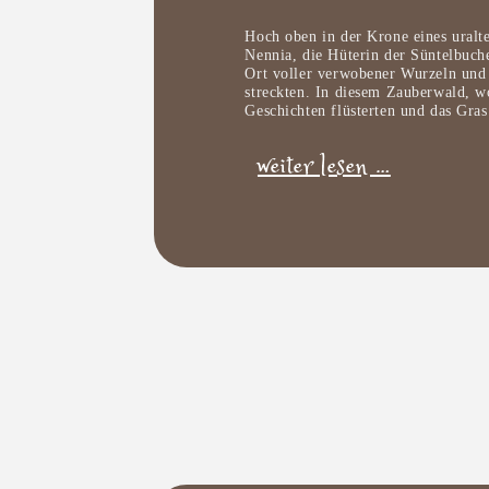
Hoch oben in der Krone eines uralt
Nennia, die Hüterin der Süntelbuche
Ort voller verwobener Wurzeln und
streckten. In diesem Zauberwald, wo
Geschichten flüsterten und das Gras
weiter lesen …