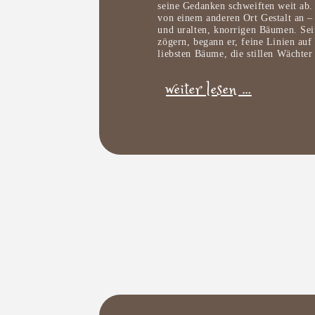
seine Gedanken schweiften weit ab.
von einem anderen Ort Gestalt an –
und uralten, knorrigen Bäumen. Se
zögern, begann er, feine Linien auf
liebsten Bäume, die stillen Wächte
weiter lesen …